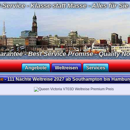
Service - Klasse statt Masse - Alles für Sie
rantee - Best Service Promise - Quality Not
Angebote
Weltreisen
Services
se
- 111 Nächte Weltreise 2027 ab Southampton bis Hamburg