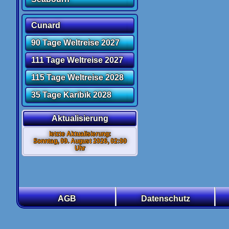
Cunard
90 Tage Weltreise 2027
111 Tage Weltreise 2027
115 Tage Weltreise 2028
35 Tage Karibik 2028
Aktualisierung
letzte Aktualisierung:
Sonntag, 09. August 2026, 02:00
Uhr
AGB
Datenschutz