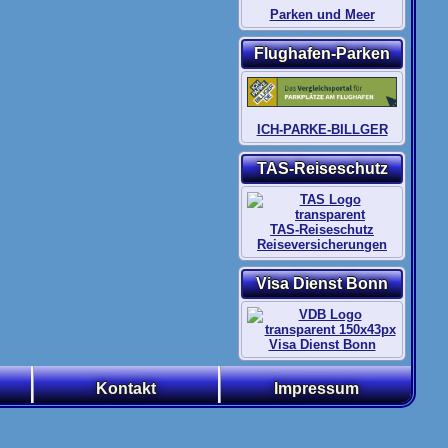
Parken und Meer
Flughafen-Parken
ICH-PARKE-BILLGER
TAS-Reiseschutz
TAS-Reiseschutz
Reiseversicherungen
Visa Dienst Bonn
Visa Dienst Bonn
Kontakt
Impressum