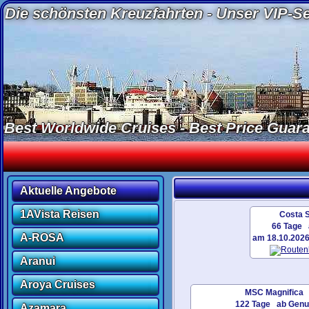
Die schönsten Kreuzfahrten - Unser VIP-Ser
Best Worldwide Cruises - Best Price Guaran
Aktuelle Angebote
1AVista Reisen
Costa 
66 Tage 
A-ROSA
am 18.10.20
Aranui
Aroya Cruises
MSC Magnifica
122 Tage ab Genu
Azamara