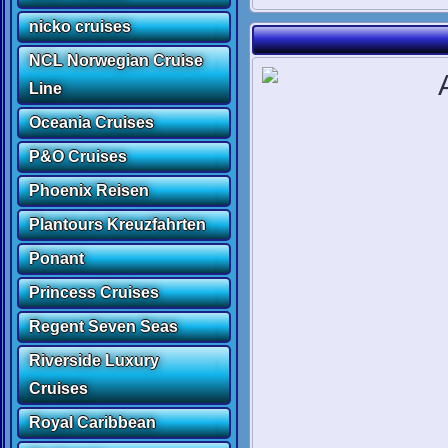
nicko cruises
NCL Norwegian Cruise
Line
Oceania Cruises
P&O Cruises
Phoenix Reisen
Plantours Kreuzfahrten
Ponant
Princess Cruises
Regent Seven Seas
Riverside Luxury
Cruises
Royal Caribbean