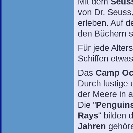
Mit dem
Seuss
von Dr. Seuss,
erleben. Auf 
den Büchern s
Für jede Alte
Schiffen etwa
Das
Camp Oc
Durch lustige 
der Meere in 
Die "
Penguin
Rays
" bilden 
Jahren
gehöre