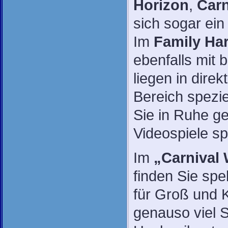
Horizon
,
Car
sich sogar ein
Im
Family Ha
ebenfalls mit 
liegen in dire
Bereich spezie
Sie in Ruhe g
Videospiele sp
Im
„Carnival
finden Sie sp
für Groß und 
genauso viel S