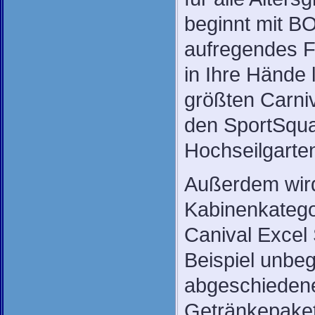
beginnt mit BO
aufregendes F
in Ihre Hände 
größten Carni
den SportSquar
Hochseilgarte
Außerdem wird
Kabinenkatego
Canival Excel 
Beispiel unbe
abgeschiedene
Getränkepaket 