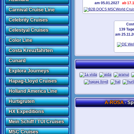
am 05.01.2027
ab
17.
Carnival Cruise Line
Celebrity Cruises
Cost
139 Tag
Celestyal Cruises
am 25.11.
Color Line
Costa Kreuzfahrten
Cunard
Explora Journeys
Hapag-Lloyd Cruises
Holland America Line
Hurtigruten
A-ROSA
- Sp
HX Expeditions
Mein Schiff / TUI Cruises
MSC Cruises