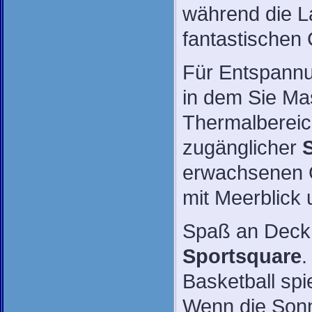
während die La
fantastischen C
Für Entspann
in dem Sie M
Thermalbereic
zugänglicher
erwachsenen G
mit Meerblick
Spaß an Deck 
Sportsquare
.
Basketball spi
Wenn die Sonn