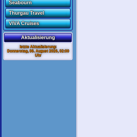
Seabourn
Thurgau Travel
VIVA Cruises
Aktualisierung
letzte Aktualisierung:
Donnerstag, 06. August 2026, 02:00
Uhr