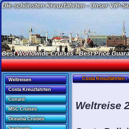
Die schönsten Kreuzfahrten - Unser VIP-Ser
Best Worldwide Cruises - Best Price Guaran
Costa Kreuzfahrten
-
Weltreisen
Costa Kreuzfahrten
Cunard
Weltreise 
MSC Cruises
Oceania Cruises
Seabourn