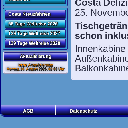
Costa Deliz
25. Novembe
Costa Kreuzfahrten
Tischgeträn
66 Tage Weltreise 2026
schon inklu
139 Tage Weltreise 2027
139 Tage Weltreise 2028
Innenkabine
Außenkabine
Aktualisierung
Balkonkabin
letzte Aktualisierung:
Montag, 10. August 2026, 02:00 Uhr
AGB
Datenschutz