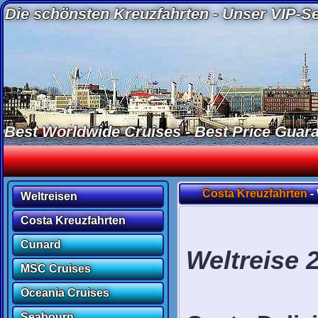
Die schönsten Kreuzfahrten - Unser VIP-Ser
Best Worldwide Cruises - Best Price Guaran
Costa Kreuzfahrten
-
Weltreisen
Costa Kreuzfahrten
Cunard
Weltreise 
MSC Cruises
Oceania Cruises
Seabourn